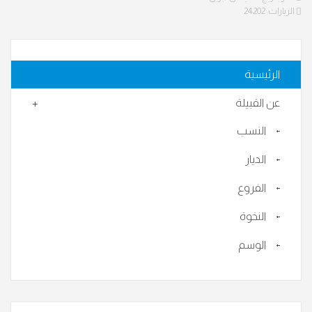
الزيارات: 24202
الرئيسية
عن القبيلة
النسب
الديار
الفروع
النخوة
الوسم